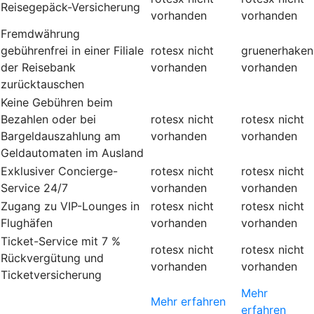
Reisegepäck-Versicherung
vorhanden
vorhanden
Fremdwährung
gebührenfrei in einer Filiale
rotesx
nicht
gruenerhaken
der Reisebank
vorhanden
vorhanden
zurücktauschen
Keine Gebühren beim
Bezahlen oder bei
rotesx
nicht
rotesx
nicht
Bargeldauszahlung am
vorhanden
vorhanden
Geldautomaten im Ausland
Exklusiver Concierge-
rotesx
nicht
rotesx
nicht
Service 24/7
vorhanden
vorhanden
Zugang zu VIP-Lounges in
rotesx
nicht
rotesx
nicht
Flughäfen
vorhanden
vorhanden
Ticket-Service mit 7 %
rotesx
nicht
rotesx
nicht
Rückvergütung und
vorhanden
vorhanden
Ticketversicherung
Mehr
Mehr erfahren
erfahren