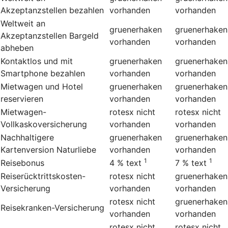
Akzeptanzstellen bezahlen
vorhanden
vorhanden
Weltweit an
gruenerhaken
gruenerhaken
Akzeptanzstellen Bargeld
vorhanden
vorhanden
abheben
Kontaktlos und mit
gruenerhaken
gruenerhaken
Smartphone bezahlen
vorhanden
vorhanden
Mietwagen und Hotel
gruenerhaken
gruenerhaken
reservieren
vorhanden
vorhanden
Mietwagen-
rotesx
nicht
rotesx
nicht
Vollkaskoversicherung
vorhanden
vorhanden
Nachhaltigere
gruenerhaken
gruenerhaken
Kartenversion Naturliebe
vorhanden
vorhanden
1
1
Reisebonus
4 %
text
7 %
text
Reiserücktrittskosten-
rotesx
nicht
gruenerhaken
Versicherung
vorhanden
vorhanden
rotesx
nicht
gruenerhaken
Reisekranken-Versicherung
vorhanden
vorhanden
rotesx
nicht
rotesx
nicht