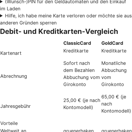
(Wunsch-)PIN für den Geldautomaten und den Einkauf
im Laden
Hilfe, ich habe meine Karte verloren oder möchte sie aus
anderen Gründen sperren
Debit- und Kreditkarten-Vergleich
ClassicCard
GoldCard
Kreditkarte
Kreditkarte
Kartenart
Sofort nach
Monatliche
dem Bezahlen
Abbuchung
Abrechnung
Abbuchung vom
vom
Girokonto
Girokonto
65,00 € (je
25,00 € (je nach
nach
Jahresgebühr
Kontomodell)
Kontomodell)
Vorteile
Weltweit an
gruenerhaken
gruenerhaken