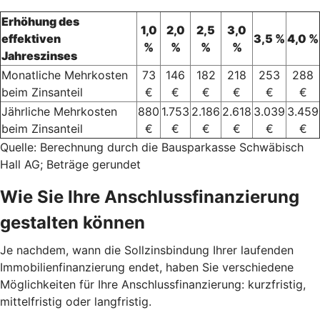
Erhöhung des
1,0
2,0
2,5
3,0
effektiven
3,5 %
4,0 %
%
%
%
%
Jahreszinses
Monatliche Mehrkosten
73
146
182
218
253
288
beim Zinsanteil
€
€
€
€
€
€
Jährliche Mehrkosten
880
1.753
2.186
2.618
3.039
3.459
beim Zinsanteil
€
€
€
€
€
€
Quelle: Berechnung durch die Bausparkasse Schwäbisch
Hall AG; Beträge gerundet
Wie Sie Ihre Anschlussfinanzierung
gestalten können
Je nachdem, wann die Sollzinsbindung Ihrer laufenden
Immobilienfinanzierung endet, haben Sie verschiedene
Möglichkeiten für Ihre Anschlussfinanzierung: kurzfristig,
mittelfristig oder langfristig.