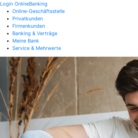
Login OnlineBanking
Online-Geschäftsstelle
Privatkunden
Firmenkunden
Banking & Verträge
Meine Bank
Service & Mehrwerte