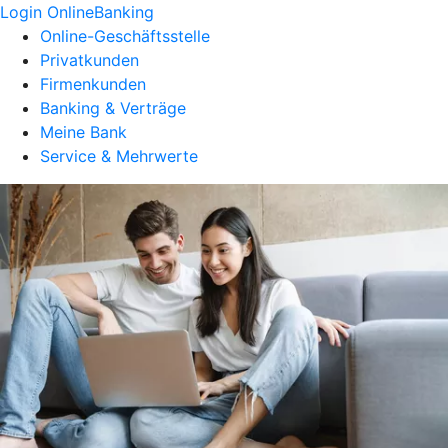
Login OnlineBanking
Online-Geschäftsstelle
Privatkunden
Firmenkunden
Banking & Verträge
Meine Bank
Service & Mehrwerte