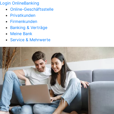
Login OnlineBanking
Online-Geschäftsstelle
Privatkunden
Firmenkunden
Banking & Verträge
Meine Bank
Service & Mehrwerte