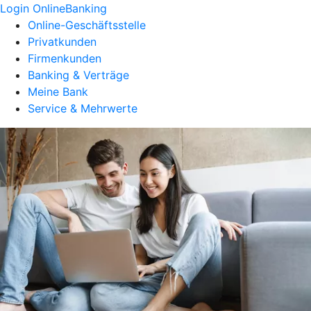
Login OnlineBanking
Online-Geschäftsstelle
Privatkunden
Firmenkunden
Banking & Verträge
Meine Bank
Service & Mehrwerte