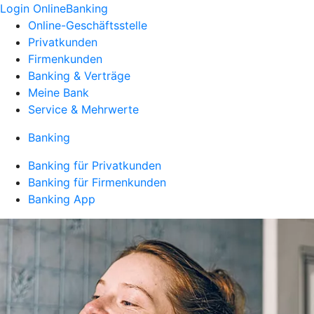
Login OnlineBanking
Online-Geschäftsstelle
Privatkunden
Firmenkunden
Banking & Verträge
Meine Bank
Service & Mehrwerte
Banking
Banking für Privatkunden
Banking für Firmenkunden
Banking App